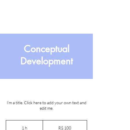
Conceptual
Development
I'm a title. Click here to add your own text and
edit me.
100
Reais
1 h
1
R$ 100
brasileiros